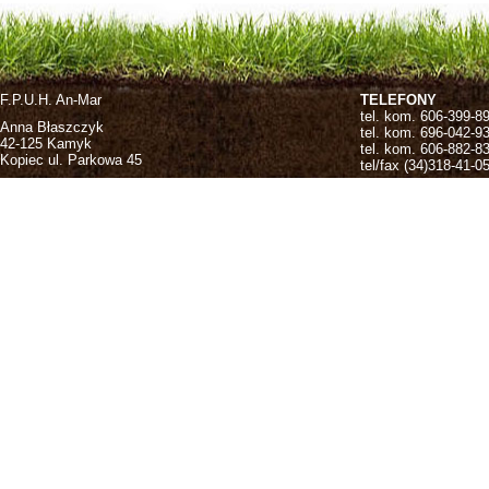
F.P.U.H. An-Mar
TELEFONY
tel. kom. 606-399-8
Anna Błaszczyk
tel. kom. 696-042-9
42-125 Kamyk
tel. kom. 606-882-8
Kopiec ul. Parkowa 45
tel/fax (34)318-41-0