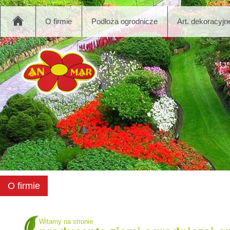
O firmie
Podłoża ogrodnicze
Art. dekoracyjn
O firmie
Witamy na stronie